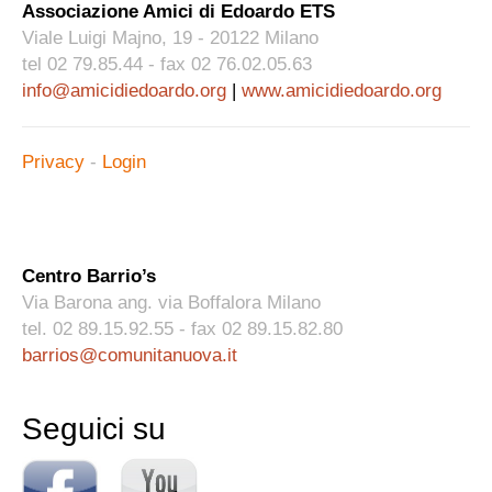
Associazione Amici di Edoardo ETS
Viale Luigi Majno, 19 - 20122 Milano
tel 02 79.85.44 - fax 02 76.02.05.63
info@amicidiedoardo.org
|
www.amicidiedoardo.org
Privacy
-
Login
.
Centro Barrio’s
Via Barona ang. via Boffalora Milano
tel. 02 89.15.92.55 - fax 02 89.15.82.80
barrios@comunitanuova.it
Seguici su