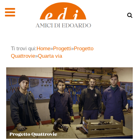
Ti trovi qui:
Home
»
Progetti
»
Progetto
Quattrovie
»
Quarta via