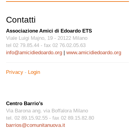
Contatti
Associazione Amici di Edoardo ETS
Viale Luigi Majno, 19 - 20122 Milano
tel 02 79.85.44 - fax 02 76.02.05.63
info@amicidiedoardo.org
|
www.amicidiedoardo.org
Privacy
-
Login
.
Centro Barrio’s
Via Barona ang. via Boffalora Milano
tel. 02 89.15.92.55 - fax 02 89.15.82.80
barrios@comunitanuova.it